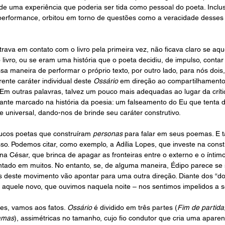
de uma experiência que poderia ser tida como pessoal do poeta. Inclusi
performance, orbitou em torno de questões como a veracidade desses 
rava em contato com o livro pela primeira vez, não ficava claro se aqu
vro, ou se eram uma história que o poeta decidiu, de impulso, contar p
 maneira de performar o próprio texto, por outro lado, para nós dois
nte caráter individual deste 
Ossário
 em direção ao compartilhamento
Em outras palavras, talvez um pouco mais adequadas ao lugar da crítica
stante marcado na história da poesia: um falseamento do Eu que tenta 
 universal, dando-nos de brinde seu caráter construtivo.
ucos poetas que construíram 
personas 
para falar em seus poemas. E 
o. Podemos citar, como exemplo, a Adília Lopes, que investe na cons
na César, que brinca de apagar as fronteiras entre o externo e o íntim
tado em muitos. No entanto, se, de alguma maneira, Édipo parece se 
s deste movimento vão apontar para uma outra direção. Diante dos “dois
e aquele novo, que ouvimos naquela noite – nos sentimos impelidos a se
es, vamos aos fatos. 
Ossário
 é dividido em três partes (
Fim de partida
amas
), assimétricas no tamanho, cujo fio condutor que cria uma aparen