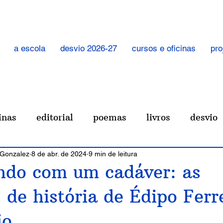
a escola
desvio 2026-27
cursos e oficinas
pro
inas
editorial
poemas
livros
desvio
 Gonzalez
8 de abr. de 2024
9 min de leitura
ia
outras paradas
nomes próprios
coisa
ndo com um cadáver: as
 de história de Édipo Ferre
io