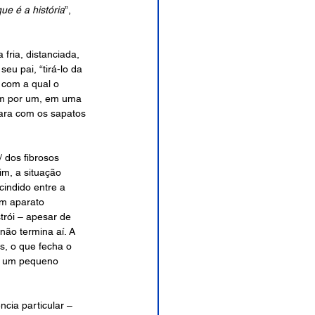
que é a história
”, 
 fria, distanciada, 
eu pai, “tirá-lo da 
 com a qual o 
 um por um, em uma 
para com os sapatos 
/ dos fibrosos 
m, a situação 
indido entre a 
um aparato 
trói – apesar de 
ão termina aí. A 
s, o que fecha o 
/ um pequeno 
cia particular – 