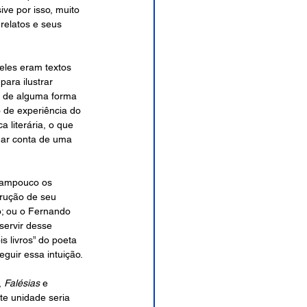
ve por isso, muito 
relatos e seus 
eles eram textos 
ara ilustrar 
, de alguma forma 
 de experiência do 
 literária, o que 
dar conta de uma 
tampouco os 
trução de seu 
o; ou o Fernando 
servir desse 
 livros” do poeta 
guir essa intuição.
, 
Falésias
 e 
te unidade seria 