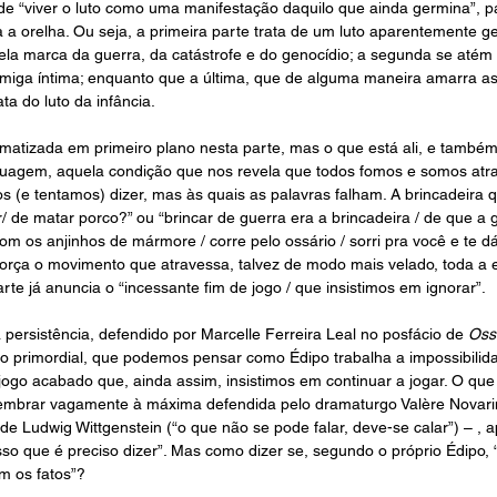
de “viver o luto como uma manifestação daquilo que ainda germina”, p
 a orelha. Ou seja, a primeira parte trata de um luto aparentemente ge
la marca da guerra, da catástrofe e do genocídio; a segunda se atém a
miga íntima; enquanto que a última, que de alguma maneira amarra as 
ata do luto da infância.
ematizada em primeiro plano nesta parte, mas o que está ali, e também 
inguagem, aquela condição que nos revela que todos fomos e somos atr
 (e tentamos) dizer, mas às quais as palavras falham. A brincadeira 
r/ de matar porco?” ou “brincar de guerra era a brincadeira / de que a 
om os anjinhos de mármore / corre pelo ossário / sorri pra você e te d
reforça o movimento que atravessa, talvez de modo mais velado, toda a es
te já anuncia o “incessante fim de jogo / que insistimos em ignorar”.
 persistência, defendido por Marcelle Ferreira Leal no posfácio de 
Ossá
 primordial, que podemos pensar como Édipo trabalha a impossibilida
jogo acabado que, ainda assim, insistimos em continuar a jogar. O que
, lembrar vagamente à máxima defendida pelo dramaturgo Valère Novari
e Ludwig Wittgenstein (“o que não se pode falar, deve-se calar”) – , a
isso que é preciso dizer”. Mas como dizer se, segundo o próprio Édipo,
om os fatos”?