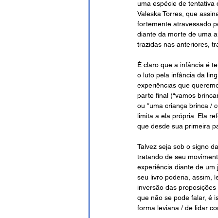
uma espécie de tentativa 
Valeska Torres, que assina
fortemente atravessado pe
diante da morte de uma a
trazidas nas anteriores, tr
É claro que a infância é t
o luto pela infância da l
experiências que queremos
parte final (“vamos brinca
ou “uma criança brinca / c
limita a ela própria. Ela 
que desde sua primeira par
Talvez seja sob o signo da
tratando
de seu movimento
experiência diante de um 
seu livro poderia, assim
inversão das proposições d
que não se pode falar, é 
forma leviana / de lidar c