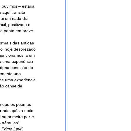
 ouvimos – estaria 
 aqui transita 
ui em nada diz 
il, positivada e 
te ponto em breve.
rmais das antigas 
to, hoje desprezado 
 mencionamos lá em 
de uma experiência 
rópria condição do 
emente uno, 
 de uma experiência 
não canse de 
om que os poemas 
 nós após a noite 
na primeira parte 
 trêmulas”, 
Primo Levi”, 