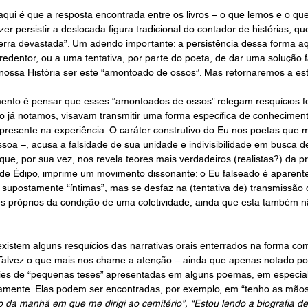
qui é que a resposta encontrada entre os livros – o que lemos e o que
er persistir a deslocada figura tradicional do contador de histórias, que
erra devastada”. Um adendo importante: a persistência dessa forma aq
edentor, ou a uma tentativa, por parte do poeta, de dar uma solução fác
a nossa História ser este “amontoado de ossos”. Mas retornaremos a es
ento é pensar que esses “amontoados de ossos” relegam resquícios fo
mo já notamos, visavam transmitir uma forma específica de conhecimen
 presente na experiência. O caráter construtivo do Eu nos poetas que
essoa –, acusa a falsidade de sua unidade e indivisibilidade em busca 
que, por sua vez, nos revela teores mais verdadeiros (realistas?) da p
s” de Édipo, imprime um movimento dissonante: o Eu falseado é aparent
supostamente “íntimas”, mas se desfaz na (tentativa de) transmissão
es próprios da condição de uma coletividade, ainda que esta também 
xistem alguns resquícios das narrativas orais enterrados na forma c
Talvez o que mais nos chame a atenção – ainda que apenas notado por
cies de “pequenas teses” apresentadas em alguns poemas, em especial 
vamente. Elas podem ser encontradas, por exemplo, em “tenho as mãos
 da manhã em que me dirigi ao cemitério”, “Estou lendo a biografia de 