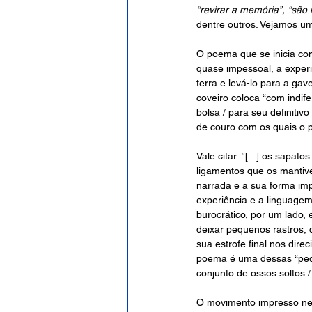
“revirar a memória”, “sã
dentre outros. Vejamos u
O poema que se inicia co
quase impessoal, a experiê
terra e levá-lo para a gav
coveiro coloca “com indif
bolsa / para seu definiti
de couro com os quais o p
Vale citar: “[...] os sapat
ligamentos que os mantive
narrada e a sua forma imp
experiência e a linguagem
burocrático, por um lado,
deixar pequenos rastros, 
sua estrofe final nos dire
poema é uma dessas “pequ
conjunto de ossos soltos 
O movimento impresso nest