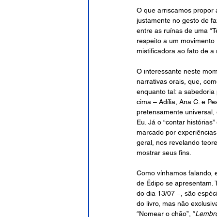
O que arriscamos propor a
justamente no gesto de faz
entre as ruínas de uma “T
respeito a um movimento r
mistificadora ao fato de 
O interessante neste mom
narrativas orais, que, co
enquanto tal: a sabedoria
cima – Adília, Ana C. e P
pretensamente universal, 
Eu. Já o “contar história
marcado por experiências 
geral, nos revelando teor
mostrar seus fins.
Como vínhamos falando, e
de Édipo se apresentam. 
do dia 13/07 –, são espé
do livro, mas não exclusi
“Nomear o chão”, “
Lembro