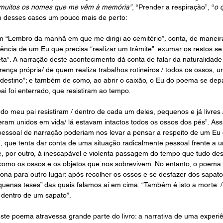
o muitos os nomes que me vêm à memória”
, “Prender a respiração”, “
o 
m desses casos um pouco mais de perto:
m “Lembro da manhã em que me dirigi ao cemitério”
, 
conta, de maneira
ncia de um Eu que precisa “realizar um trâmite”: exumar os restos se s
eta”. A narração deste acontecimento dá conta de falar da naturalidade
erença própria/ de quem realiza trabalhos rotineiros / todos os ossos,
vo destino”; e também de como, ao abrir o caixão, o Eu do poema se de
ai foi enterrado, que resistiram ao tempo.
os do meu pai resistiram / dentro de cada um deles, pequenos e já livres 
ram unidos em vida/ lá estavam intactos todos os ossos dos pés”. Assi
essoal de narração poderiam nos levar a pensar a respeito de um Eu c
, que tenta dar conta de uma situação radicalmente pessoal frente a 
 e, por outro, à inescapável e violenta passagem do tempo que tudo des
como os ossos e os objetos que nos sobrevivem. No entanto, o poema n
ciona para outro lugar: após recolher os ossos e se desfazer dos sapato
enas teses” das quais falamos aí em cima: “Também é isto a morte: 
/ dentro de um sapato”.
e poema atravessa grande parte do livro: a narrativa de uma experiên