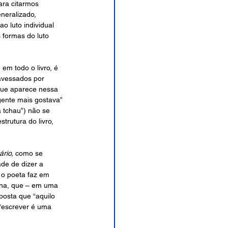
ara citarmos 
neralizado, 
o luto individual 
formas do luto 
em todo o livro, é 
avessados por 
que aparece nessa 
gente mais gostava” 
á tchau”) não se 
trutura do livro, 
rio, 
como se 
de de dizer a 
 o poeta faz em 
na, que ­– em uma 
posta que “aquilo 
 “escrever é uma 