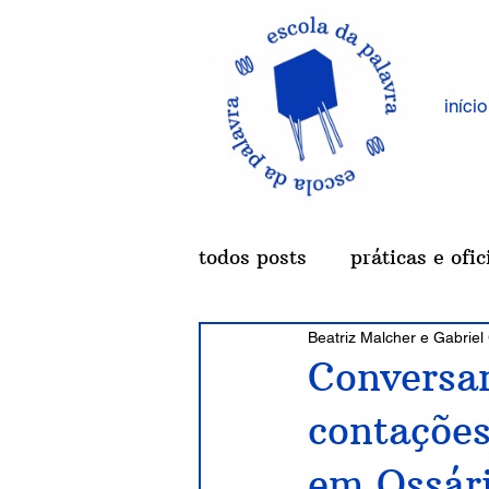
início
todos posts
práticas e ofic
Beatriz Malcher e Gabriel
a bobina - crítica de poes
Conversa
contações
sobrescrever
em Ossár