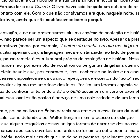
rcio Junqueira convidou para a sua casa antigos e novos amigos (o qu
erreira ler o seu 
Ossário
. O livro havia sido lançado em outubro do an
 contato com ele. Com o que não contávamos era que, naquela noite, s
tro livro, ainda que não soubéssemos bem o porquê.
sação, a de que presenciamos ali uma espécie de contação de histór
ra –, não parece ser um aspecto que se destaque no livro. Apesar da pr
rativos (como, por exemplo, “
Lembro da manhã em que me dirigi ao 
 citar apenas dois), a linguagem seca e distanciada, ao lado de poe
, pouco remete à estrutura oral própria de contações de história. Ness
lance mão, por exemplo, de vocativos ou perguntas dirigidas a quem o
feito àquele que, posteriormente, ficou conhecido no teatro e no ci
desses dispositivos se dá quando repetições de excertos do “texto” sã
ssaltar alguma metamorfose dos fatos. Por fim, um terceiro aspecto s
são de conhecimento, onde o 
eu 
e o 
outro 
assumem um caráter exempl
al e/ou local estão postos à serviço de uma coletividade e de um tem
o, pouco no livro do Édipo parecia nos remeter a essa figura da tradi
culo, como defendido por Walter Benjamin, em processo de extinção –,
 que alguns resquícios dessas antigas formas de narrar se destacasse
unciou aos seus ouvintes, que, antes de ler um ou outro poema, iria p
l história, nada mais era do que um de seus poemas, geralmente poem