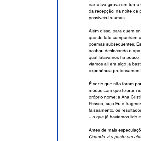
narrativa girava em torno 
da recepção, na noite da 
possíveis traumas.
Além disso, para quem ent
que de fato compunham o li
poemas subsequentes. Essa
acabou deslocando o apare
qual falávamos há pouco. 
víamos ali era algo já ba
experiência pretensamente
É certo que não foram po
modos com que fizeram iss
próprio nome; a Ana Cristi
Pessoa, cujo Eu é fragmen
falseamento, os resultado
– o que já havíamos lido 
Antes de mais especulaçõ
Quando vi o pasto em ch