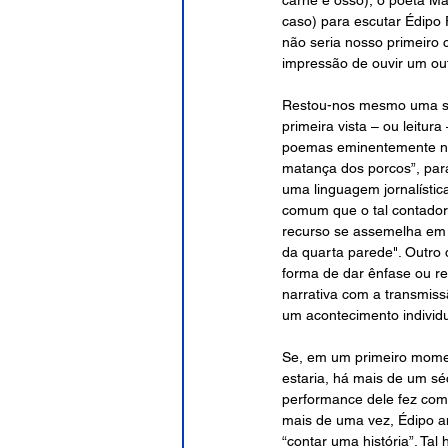
carne e osso), o poeta Má
caso) para escutar Édipo F
não seria nosso primeiro
impressão de ouvir um ou
Restou-nos mesmo uma sen
primeira vista ­– ou leitu
poemas eminentemente nar
matança dos porcos”, para
uma linguagem jornalística
comum que o tal contador 
recurso se assemelha em e
da quarta parede". Outro 
forma de dar ênfase ou re
narrativa com a transmis
um acontecimento individu
Se, em um primeiro moment
estaria, há mais de um sé
performance dele fez com
mais de uma vez, Édipo an
“contar uma história”. Ta