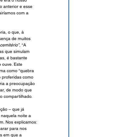
e era o nosso 
o anterior e esse 
airíamos com a 
ia, o que, à 
esença de muitos 
cemitério”
, “A 
mas que simulam 
as, é bastante 
 ouve. Este 
nema como “quebra 
o proferidas como 
eria a preocupação 
ar, de modo que 
po compartilhado.
ção – que já 
 naquela noite a 
m. Nos explicamos: 
arar para nos 
as em que a 