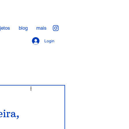
jetos
blog
mais
Login
s que lampejam
ira,