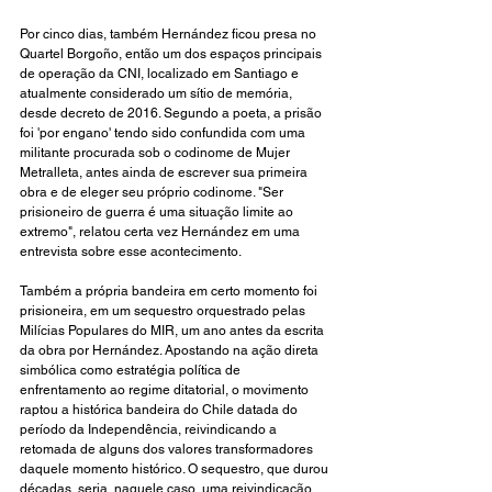
Por cinco dias, também Hernández ficou presa no 
Quartel Borgoño, então um dos espaços principais 
de operação da CNI, localizado em Santiago e 
atualmente considerado um sítio de memória, 
desde decreto de 2016. Segundo a poeta, a prisão 
foi 'por engano' tendo sido confundida com uma 
militante procurada sob o codinome de Mujer 
Metralleta, antes ainda de escrever sua primeira 
obra e de eleger seu próprio codinome. "Ser 
prisioneiro de guerra é uma situação limite ao 
extremo", relatou certa vez Hernández em uma 
entrevista sobre esse acontecimento.
Também a própria bandeira em certo momento foi 
prisioneira, em um sequestro orquestrado pelas 
Milícias Populares do MIR, um ano antes da escrita 
da obra por Hernández. Apostando na ação direta 
simbólica como estratégia política de 
enfrentamento ao regime ditatorial, o movimento 
raptou a histórica bandeira do Chile datada do 
período da Independência, reivindicando a 
retomada de alguns dos valores transformadores 
daquele momento histórico. O sequestro, que durou 
décadas, seria, naquele caso, uma reivindicação 