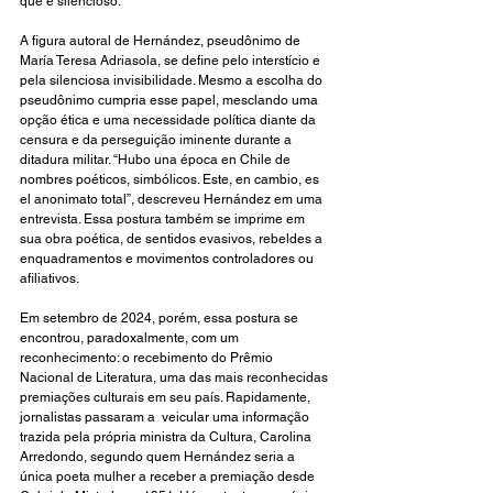
que é silencioso.
A figura autoral de Hernández, pseudônimo de 
María Teresa Adriasola, se define pelo interstício e 
pela silenciosa invisibilidade. Mesmo a escolha do 
pseudônimo cumpria esse papel, mesclando uma 
opção ética e uma necessidade política diante da 
censura e da perseguição iminente durante a 
ditadura militar. “Hubo una época en Chile de 
nombres poéticos, simbólicos. Este, en cambio, es 
el anonimato total”, descreveu Hernández em uma 
entrevista. Essa postura também se imprime em 
sua obra poética, de sentidos evasivos, rebeldes a 
enquadramentos e movimentos controladores ou 
afiliativos.
Em setembro de 2024, porém, essa postura se 
encontrou, paradoxalmente, com um 
reconhecimento: o recebimento do Prêmio 
Nacional de Literatura, uma das mais reconhecidas 
premiações culturais em seu país. Rapidamente, 
jornalistas passaram a  veicular uma informação 
trazida pela própria ministra da Cultura, Carolina 
Arredondo, segundo quem Hernández seria a 
única poeta mulher a receber a premiação desde 