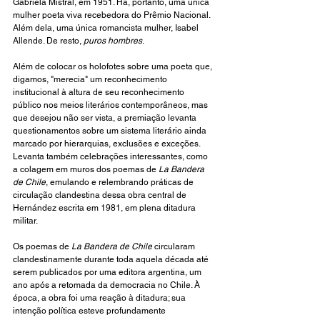
Gabriela Mistral, em 1951. Há, portanto, uma única 
mulher poeta viva recebedora do Prêmio Nacional. 
Além dela, uma única romancista mulher, Isabel 
Allende. De resto, 
puros hombres
.
Além de colocar os holofotes sobre uma poeta que, 
digamos, "merecia" um reconhecimento 
institucional à altura de seu reconhecimento 
público nos meios literários contemporâneos, mas 
que desejou não ser vista, a premiação levanta 
questionamentos sobre um sistema literário ainda 
marcado por hierarquias, exclusões e exceções. 
Levanta também celebrações interessantes, como 
a colagem em muros dos poemas de 
La Bandera 
de Chile
, emulando e relembrando práticas de 
circulação clandestina dessa obra central de 
Hernández escrita em 1981, em plena ditadura 
militar.
Os poemas de 
La Bandera de Chile
 circularam 
clandestinamente durante toda aquela década até 
serem publicados por uma editora argentina, um 
ano após a retomada da democracia no Chile. À 
época, a obra foi uma reação à ditadura; sua 
intenção política esteve profundamente 