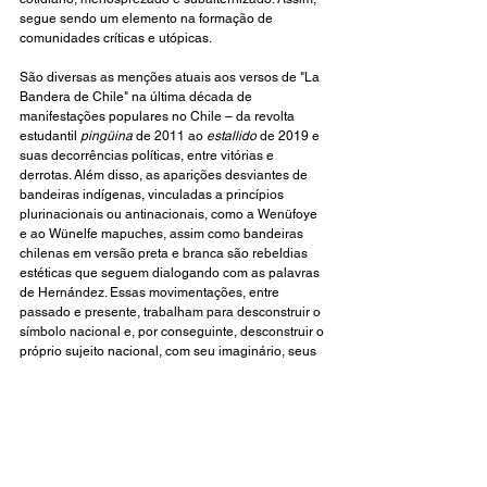
segue sendo um elemento na formação de 
comunidades críticas e utópicas.  
São diversas as menções atuais aos versos de "La 
Bandera de Chile" na última década de 
manifestações populares no Chile – da revolta 
estudantil 
pingüina
 de 2011 ao 
estallido 
de 2019 e 
suas decorrências políticas, entre vitórias e 
derrotas. Além disso, as aparições desviantes de 
bandeiras indígenas, vinculadas a princípios 
plurinacionais ou antinacionais, como a Wenüfoye 
e ao Wünelfe mapuches, assim como bandeiras 
chilenas em versão preta e branca são rebeldias 
estéticas que seguem dialogando com as palavras 
de Hernández. Essas movimentações, entre 
passado e presente, trabalham para desconstruir o 
símbolo nacional e, por conseguinte, desconstruir o 
próprio sujeito nacional, com seu imaginário, seus 
pressupostos, tradições, linguagens e horizontes. 
Leiamos!