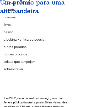
Um prêmio para uma
práticas e oficinas
antibandeira
editorial
poemas
livros
desvio
a bobina - crítica de poesia
outras paradas
nomes próprios
coisas que lampejam
sobrescrever
Em 2022, em uma visita a Santiago, fui a uma 
leitura pública da qual a poeta Elvira Hernández 
participaria. Cheguei alguns minutos antes de 