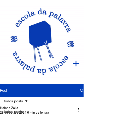
Post
todos posts
Helena Zelic
todos posts
28 de out. de 2024
6 min de leitura