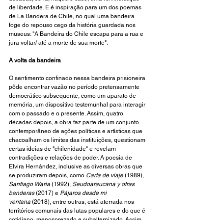
de liberdade. E é inspiração para um dos poemas 
de La Bandera de Chile, no qual uma bandeira 
foge do repouso cego da história guardada nos 
museus: "A Bandeira do Chile escapa para a rua e 
jura voltar/ até a morte de sua morte".
A volta da bandeira
O sentimento confinado nessa bandeira prisioneira 
pôde encontrar vazão no período pretensamente 
democrático subsequente, como um aparato de 
memória, um dispositivo testemunhal para interagir 
com o passado e o presente. Assim, quatro 
décadas depois, a obra faz parte de um conjunto 
contemporâneo de ações políticas e artísticas que 
chacoalham os limites das instituições, questionam 
certas ideias de "chilenidade" e revelam 
contradições e relações de poder. A poesia de 
Elvira Hernández, inclusive as diversas obras que 
se produziram depois, como 
Carta de viaje
 (1989), 
Santiago Waria
 (1992), 
Seudoaraucana y otras 
banderas
 (2017) e 
Pájaros desde mi 
ventana
 (2018), entre outras, está aterrada nos 
territórios comunais das lutas populares e do que é 
cotidiano, menosprezado e subalternizado. Assim, 