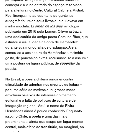
começar e a vi na entrada do espaço reservado 
para a leitura no Centro Cultural Gabriela Mistral. 
Pedi licença, me apresentei e perguntei se 
autografaria um de seus livros que eu levava em 
minha mochila:
 El orden de los días
, antologia 
publicada em 2016 pela Lumen. O livro já trazia 
uma dedicatória da amiga poeta Catalina Ríos, que 
estudou a visualidade na obra de Hernández 
durante sua monografia de graduação. A ela 
somou-se a assinatura de Hernández, um tímido 
gesto, de poucas palavras, recusando-se a assumir 
uma postura de figura pública, de 
superstar
 da 
poesia.
No Brasil, a poesia chilena ainda encontra 
dificuldade de adentrar nos circuitos de leitura – 
por uma série de motivos que, grosso modo, 
envolvem os eixos de interesse do mercado 
editorial e a falta de políticas de cultura e de 
integração regional. Aqui, o nome de Elvira 
Hernández ainda é pouco conhecido. Enquanto 
isso, no Chile, a poeta é uma das mais 
proeminentes, ainda que ocupe um lugar menos 
central, mais afeito ao transitório, ao marginal, ao 