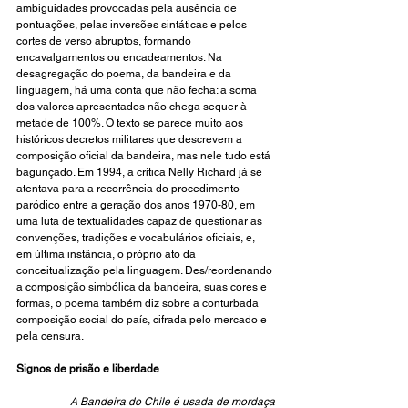
ambiguidades provocadas pela ausência de 
pontuações, pelas inversões sintáticas e pelos 
cortes de verso abruptos, formando 
encavalgamentos ou encadeamentos. Na 
desagregação do poema, da bandeira e da 
linguagem, há uma conta que não fecha: a soma 
dos valores apresentados não chega sequer à 
metade de 100%. O texto se parece muito aos 
históricos decretos militares que descrevem a 
composição oficial da bandeira, mas nele tudo está 
bagunçado. Em 1994, a crítica Nelly Richard já se 
atentava para a recorrência do procedimento 
paródico entre a geração dos anos 1970-80, em 
uma luta de textualidades capaz de questionar as 
convenções, tradições e vocabulários oficiais, e, 
em última instância, o próprio ato da 
conceitualização pela linguagem. Des/reordenando 
a composição simbólica da bandeira, suas cores e 
formas, o poema também diz sobre a conturbada 
composição social do país, cifrada pelo mercado e 
pela censura.
Signos de prisão e liberdade
A Bandeira do Chile é usada de mordaça