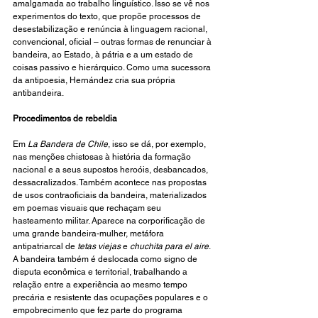
amalgamada ao trabalho linguístico. Isso se vê nos 
experimentos do texto, que propõe processos de 
desestabilização e renúncia à linguagem racional, 
convencional, oficial – outras formas de renunciar à 
bandeira, ao Estado, à pátria e a um estado de 
coisas passivo e hierárquico. Como uma sucessora 
da antipoesia, Hernández cria sua própria 
antibandeira.
Procedimentos de rebeldia
Em 
La Bandera de Chile
, isso se dá, por exemplo, 
nas menções chistosas à história da formação 
nacional e a seus supostos heroóis, desbancados, 
dessacralizados. Também acontece nas propostas 
de usos contraoficiais da bandeira, materializados 
em poemas visuais que rechaçam seu 
hasteamento militar. Aparece na corporificação de 
uma grande bandeira-mulher, metáfora 
antipatriarcal de 
tetas viejas
 e 
chuchita para el aire
. 
A bandeira também é deslocada como signo de 
disputa econômica e territorial, trabalhando a 
relação entre a experiência ao mesmo tempo 
precária e resistente das ocupações populares e o 
empobrecimento que fez parte do programa 