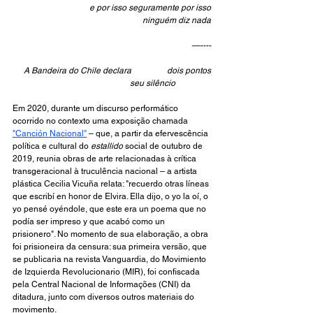
e por isso seguramente por isso
ninguém diz nada
—----
    A Bandeira do Chile declara                 dois pontos
seu silêncio                 
Em 2020, durante um discurso performático 
ocorrido no contexto uma exposição chamada 
"Canción Nacional"
 – que, a partir da efervescência 
política e cultural do 
estallido
 social de outubro de 
2019, reunia obras de arte relacionadas à crítica 
transgeracional à truculência nacional – a artista 
plástica Cecilia Vicuña relata: "recuerdo otras líneas 
que escribí en honor de Elvira. Ella dijo, o yo la oí, o 
yo pensé oyéndole, que este era un poema que no 
podía ser impreso y que acabó como un 
prisionero". No momento de sua elaboração, a obra 
foi prisioneira da censura: sua primeira versão, que 
se publicaria na revista Vanguardia, do Movimiento 
de Izquierda Revolucionario (MIR), foi confiscada 
pela Central Nacional de Informações (CNI) da 
ditadura, junto com diversos outros materiais do 
movimento. 