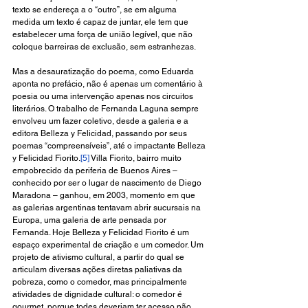
texto se endereça a o “outro”, se em alguma 
medida um texto é capaz de juntar, ele tem que 
estabelecer uma força de união legível, que não 
coloque barreiras de exclusão, sem estranhezas.
Mas a desauratização do poema, como Eduarda 
aponta no prefácio, não é apenas um comentário à 
poesia ou uma intervenção apenas nos circuitos 
literários. O trabalho de Fernanda Laguna sempre 
envolveu um fazer coletivo, desde a galeria e a 
editora Belleza y Felicidad, passando por seus 
poemas “compreensíveis”, até o impactante Belleza 
y Felicidad Fiorito.
[5]
 Villa Fiorito, bairro muito 
empobrecido da periferia de Buenos Aires – 
conhecido por ser o lugar de nascimento de Diego 
Maradona – ganhou, em 2003, momento em que 
as galerias argentinas tentavam abrir sucursais na 
Europa, uma galeria de arte pensada por 
Fernanda. Hoje Belleza y Felicidad Fiorito é um 
espaço experimental de criação e um comedor. Um 
projeto de ativismo cultural, a partir do qual se 
articulam diversas ações diretas paliativas da 
pobreza, como o comedor, mas principalmente 
atividades de dignidade cultural: o comedor é 
gourmet, porque todes deveriam ter acesso não 