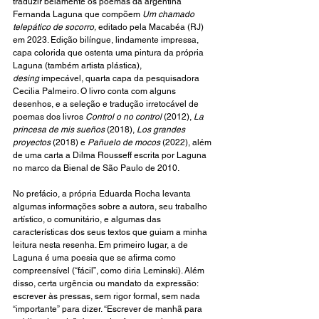
traduzir belamente os poemas da argentina 
Fernanda Laguna que compõem 
Um chamado 
telepático de socorro,
 editado pela Macabéa (RJ) 
em 2023. Edição bilíngue, lindamente impressa, 
capa colorida que ostenta uma pintura da própria 
Laguna (também artista plástica), 
desing
 impecável, quarta capa da pesquisadora 
Cecilia Palmeiro. O livro conta com alguns 
desenhos, e a seleção e tradução irretocável de 
poemas dos livros 
Control o no control 
(2012), 
La 
princesa de mis sueños 
(2018), 
Los grandes 
proyectos 
(2018) e 
Pañuelo de mocos 
(2022), além 
de uma carta a Dilma Rousseff escrita por Laguna 
no marco da Bienal de São Paulo de 2010.
No prefácio, a própria Eduarda Rocha levanta 
algumas informações sobre a autora, seu trabalho 
artístico, o comunitário, e algumas das 
características dos seus textos que guiam a minha 
leitura nesta resenha. Em primeiro lugar, a de 
Laguna é uma poesia que se afirma como 
compreensível (“fácil”, como diria Leminski). Além 
disso, certa urgência ou mandato da expressão: 
escrever às pressas, sem rigor formal, sem nada 
“importante” para dizer. “Escrever de manhã para 