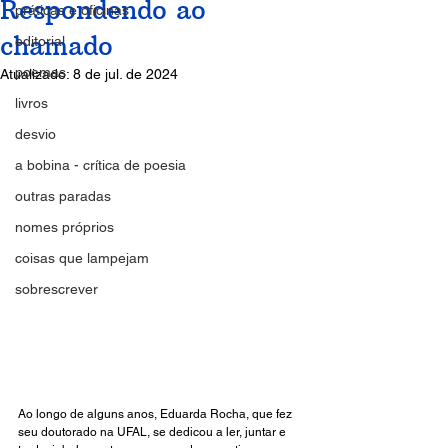
Respondendo ao
práticas e oficinas
chamado
editorial
poemas
Atualizado:
8 de jul. de 2024
livros
desvio
a bobina - crítica de poesia
outras paradas
nomes próprios
coisas que lampejam
sobrescrever
Ao longo de alguns anos, Eduarda Rocha, que fez 
seu doutorado na UFAL, se dedicou a ler, juntar e 