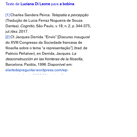
Texto de 
Luciana Di Leone 
para 
a bobina
[1]
 Charles Sanders Peirce. 
Telepatia e percepção 
(Tradução de Lucia Ferraz Nogueira de Souza 
Dantas)
. Cognitio
, São Paulo, v. 18, n. 2, p. 344-375, 
jul./dez. 2017.
[2]
 Cf. Jacques Derrida. “Envío” [Discurso inaugural 
do XVIII Congresso da Sociedade francesa de 
filosofia sobre o tema “a representação”]. (trad. de 
Patricio Peñalver), en Derrida, Jacques. 
La 
desconstrucción en las fronteras de la filosofía
, 
Barcelona: Paidós, 1996. Disponível em: 
elartedepreguntar.wordpress.com/wp-
content/uploads/2009/08/envio.pdf­
[3]
 Cf. Antonio Andrade [et al], 
Indicionário do 
contemporâneo. 
Belo Horizonte, Editora UFMG, 
2018.
[4]
 Cf. Jean Louis Chrètien, 
La llamada y la 
respuesta 
(trad. Juan Alberto Sucasas). Madrid: 
Caparrós, 1997; e Jean Luc Nancy, “Tacto”, 
El 
sentido del mundo 
(trad. Jorge Manuel Casas). 
Buenos Aires: La marca, 2003.
[5]
https://www.instagram.com/bellezayfelicidadfiorito/
a bobina - crítica de poesia