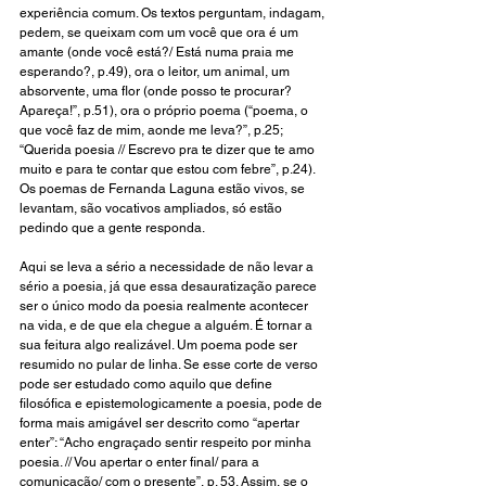
experiência comum. Os textos perguntam, indagam, 
pedem, se queixam com um você que ora é um 
amante (onde você está?/ Está numa praia me 
esperando?, p.49), ora o leitor, um animal, um 
absorvente, uma flor (onde posso te procurar? 
Apareça!”, p.51), ora o próprio poema (“poema, o 
que você faz de mim, aonde me leva?”, p.25; 
“Querida poesia // Escrevo pra te dizer que te amo 
muito e para te contar que estou com febre”, p.24). 
Os poemas de Fernanda Laguna estão vivos, se 
levantam, são vocativos ampliados, só estão 
pedindo que a gente responda.
Aqui se leva a sério a necessidade de não levar a 
sério a poesia, já que essa desauratização parece 
ser o único modo da poesia realmente acontecer 
na vida, e de que ela chegue a alguém. É tornar a 
sua feitura algo realizável. Um poema pode ser 
resumido no pular de linha. Se esse corte de verso 
pode ser estudado como aquilo que define 
filosófica e epistemologicamente a poesia, pode de 
forma mais amigável ser descrito como “apertar 
enter”: “Acho engraçado sentir respeito por minha 
poesia. // Vou apertar o enter final/ para a 
comunicação/ com o presente”, p. 53. Assim, se o 