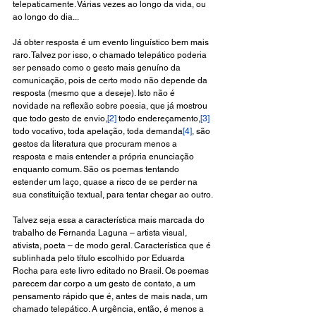
telepaticamente. Várias vezes ao longo da vida, ou 
ao longo do dia...
Já obter resposta é um evento linguístico bem mais 
raro. Talvez por isso, o chamado telepático poderia 
ser pensado como o gesto mais genuíno da 
comunicação, pois de certo modo não depende da 
resposta (mesmo que a deseje). Isto não é 
novidade na reflexão sobre poesia, que já mostrou 
que todo gesto de envio,
[2]
 todo endereçamento,
[3]
todo vocativo, toda apelação, toda demanda
[4]
, são 
gestos da literatura que procuram menos a 
resposta e mais entender a própria enunciação 
enquanto comum. São os poemas tentando 
estender um laço, quase a risco de se perder na 
sua constituição textual, para tentar chegar ao outro.
Talvez seja essa a característica mais marcada do 
trabalho de Fernanda Laguna – artista visual, 
ativista, poeta – de modo geral. Característica que é 
sublinhada pelo título escolhido por Eduarda 
Rocha para este livro editado no Brasil. Os poemas 
parecem dar corpo a um gesto de contato, a um 
pensamento rápido que é, antes de mais nada, um 
chamado telepático. A urgência, então, é menos a 