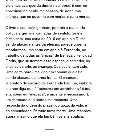
se cortam os laços comunitários em um dos mais 
violentos avanços da direita neoliberal. É sem se 
aproximar de nenhuma pessoa, de nenhuma 
criança, que se governa com mortos e para mortos.
O livro e seu título ganham, perante a realidade 
política argentina, camadas de sentido. Se ele 
fecha com uma carta de 2010 em apoio a Dilma 
sendo atacada antes da eleição, parece urgente 
mandarmos uma carta em apoio à Fernanda, ao 
trabalho de todas as “chicas” de Belleza y Felicidad 
Fiorito, que sustentam esse espaço, o comedor, as 
oficinas de arte, as crianças. Que sustentam tudo. 
Uma carta para uma vida em comum que está 
sendo atacada de forma frontal. O chamado 
telepático de socorro de Fernanda Laguna, embora 
ela nos diga que é “péssima em adivinhar o futuro/ 
e também em telepatia”, é urgente e necessário. É 
um chamado que pede uma resposta. Uma 
resposta da ordem do prazer, do gozo, da vida, e 
da comunidade. Perante tanta morte. Uma resposta 
agora, mesmo que ela também seja telepática.