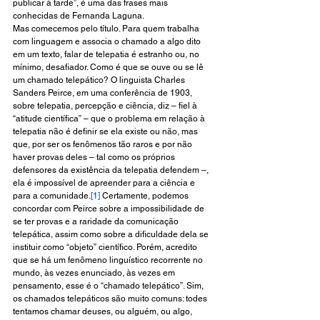
publicar à tarde”, é uma das frases mais 
conhecidas de Fernanda Laguna.
Mas comecemos pelo título. Para quem trabalha 
com linguagem e associa o chamado a algo dito 
em um texto, falar de telepatia é estranho ou, no 
mínimo, desafiador. Como é que se ouve ou se lê 
um chamado telepático? O linguista Charles 
Sanders Peirce, em uma conferência de 1903, 
sobre telepatia, percepção e ciência, diz – fiel à 
“atitude científica” – que o problema em relação à 
telepatia não é definir se ela existe ou não, mas 
que, por ser os fenômenos tão raros e por não 
haver provas deles – tal como os próprios 
defensores da existência da telepatia defendem –, 
ela é impossível de apreender para a ciência e 
para a comunidade.
[1]
 Certamente, podemos 
concordar com Peirce sobre a impossibilidade de 
se ter provas e a raridade da comunicação 
telepática, assim como sobre a dificuldade dela se 
instituir como “objeto” científico. Porém, acredito 
que se há um fenômeno linguístico recorrente no 
mundo, às vezes enunciado, às vezes em 
pensamento, esse é o “chamado telepático”. Sim, 
os chamados telepáticos são muito comuns: todes 
tentamos chamar deuses, ou alguém, ou algo, 