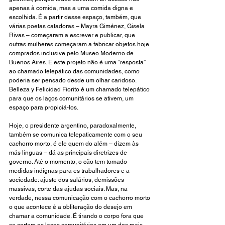
apenas à comida, mas a uma comida digna e 
escolhida. É a partir desse espaço, também, que 
várias poetas catadoras – Mayra Giménez, Gisela 
Rivas – começaram a escrever e publicar, que 
outras mulheres começaram a fabricar objetos hoje 
comprados inclusive pelo Museo Moderno de 
Buenos Aires. E este projeto não é uma “resposta” 
ao chamado telepático das comunidades, como 
poderia ser pensado desde um olhar caridoso. 
Belleza y Felicidad Fiorito é um chamado telepático 
para que os laços comunitários se ativem, um 
espaço para propiciá-los.
Hoje, o presidente argentino, paradoxalmente, 
também se comunica telepaticamente com o seu 
cachorro morto, é ele quem do além – dizem às 
más línguas – dá as principais diretrizes de 
governo. Até o momento, o cão tem tomado 
medidas indignas para es trabalhadores e a 
sociedade: ajuste dos salários, demissões 
massivas, corte das ajudas sociais. Mas, na 
verdade, nessa comunicação com o cachorro morto 
o que acontece é a obliteração do desejo em 
chamar a comunidade. É tirando o corpo fora que 