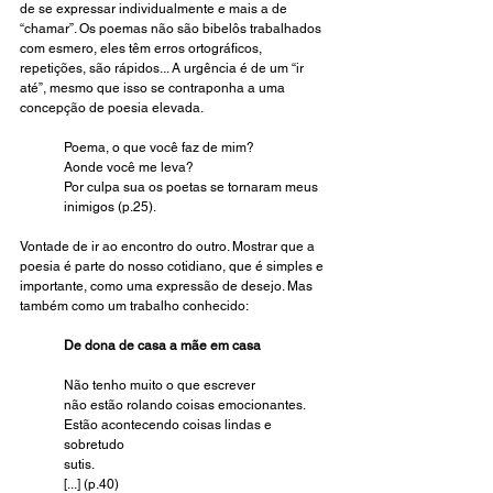
de se expressar individualmente e mais a de 
“chamar”. Os poemas não são bibelôs trabalhados 
com esmero, eles têm erros ortográficos, 
repetições, são rápidos... A urgência é de um “ir 
até”, mesmo que isso se contraponha a uma 
concepção de poesia elevada.
Poema, o que você faz de mim?
Aonde você me leva?
Por culpa sua os poetas se tornaram meus 
inimigos (p.25).
Vontade de ir ao encontro do outro. Mostrar que a 
poesia é parte do nosso cotidiano, que é simples e 
importante, como uma expressão de desejo. Mas 
também como um trabalho conhecido:
De dona de casa a mãe em casa
Não tenho muito o que escrever
não estão rolando coisas emocionantes.
Estão acontecendo coisas lindas e 
sobretudo
sutis.
[...] (p.40)