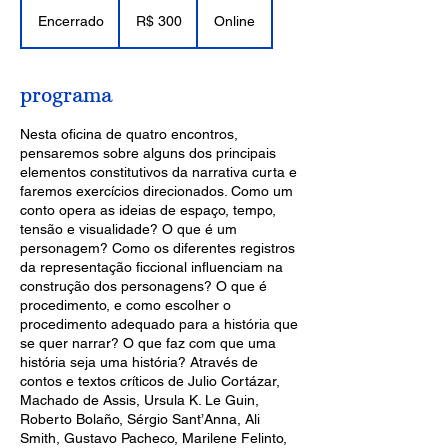
300
Reais
Encerrado
E
R$ 300
Online
brasileiros
n
c
e
programa
r
r
Nesta oficina de quatro encontros,
a
pensaremos sobre alguns dos principais
d
elementos constitutivos da narrativa curta e
o
faremos exercícios direcionados. Como um
conto opera as ideias de espaço, tempo,
tensão e visualidade? O que é um
personagem? Como os diferentes registros
da representação ficcional influenciam na
construção dos personagens? O que é
procedimento, e como escolher o
procedimento adequado para a história que
se quer narrar? O que faz com que uma
história seja uma história? Através de
contos e textos críticos de Julio Cortázar,
Machado de Assis, Ursula K. Le Guin,
Roberto Bolaño, Sérgio Sant’Anna, Ali
Smith, Gustavo Pacheco, Marilene Felinto,