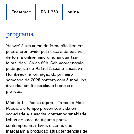
1.350
Reais
Encerrado
E
R$ 1.350
online
brasileiros
n
c
e
programa
r
r
'desvio' é um curso de formação livre em
a
poesia promovido pela escola da palavra,
d
de forma online, síncrona, às quartas-
o
feiras, das 18h às 20h. Sob coordenação
pedagógica de Rafael Zacca e Lucas van
Hombeeck, a formação do primeiro
semestre de 2025 contará com 5 módulos,
divididos em 5 disciplinas teóricas e
práticas:
Módulo 1 – Poesia agora – Tarso de Melo
Poesia e o tempo presente; a vida em
sociedade e a escrita; contemporaneidade;
linhas de força de alguma poesia
contemporânea; livros e cenas que
marcaram a produção atual; tendências de