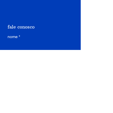
fale conosco
nome
sobrenome
email
assunto
mensagem