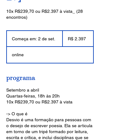
10x R$239,70 ou R$2.397 à vista_ (28
encontros)
2.397
Reais
Começa em: 2 de set.
C
R$ 2.397
brasileiros
o
m
online
e
ç
a
e
programa
m
:
Setembro a abril
2
Quartas-feiras, 18h às 20h
d
10x R$239,70 ou R$2.397 à vista
e
s
-> O que é
e
Desvio é uma formação para pessoas com
t
o desejo de escrever poesia. Ela se articula
.
em torno de um tripé formado por leitura,
escrita e crítica, e inclui disciplinas que se