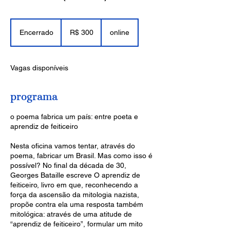
300
Reais
Encerrado
E
R$ 300
online
brasileiros
n
c
e
Vagas disponíveis
r
r
a
programa
d
o
o poema fabrica um país: entre poeta e
aprendiz de feiticeiro
Nesta oficina vamos tentar, através do
poema, fabricar um Brasil. Mas como isso é
possível? No final da década de 30,
Georges Bataille escreve O aprendiz de
feiticeiro, livro em que, reconhecendo a
força da ascensão da mitologia nazista,
propõe contra ela uma resposta também
mitológica: através de uma atitude de
“aprendiz de feiticeiro”, formular um mito