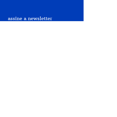
assine a newsletter
qual seu email?
assinar
fale conosco
nome
sobrenome