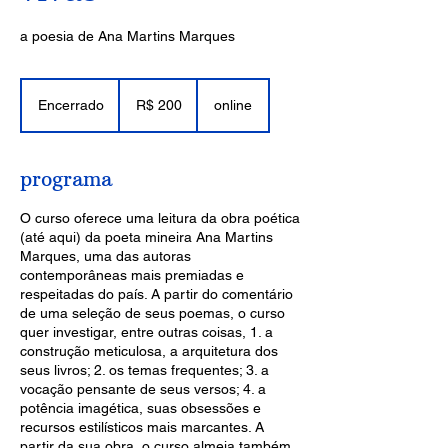
a poesia de Ana Martins Marques
200
Reais
Encerrado
E
R$ 200
online
brasileiros
n
c
e
programa
r
r
O curso oferece uma leitura da obra poética
a
(até aqui) da poeta mineira Ana Martins
d
Marques, uma das autoras
o
contemporâneas mais premiadas e
respeitadas do país. A partir do comentário
de uma seleção de seus poemas, o curso
quer investigar, entre outras coisas, 1. a
construção meticulosa, a arquitetura dos
seus livros; 2. os temas frequentes; 3. a
vocação pensante de seus versos; 4. a
potência imagética, suas obsessões e
recursos estilísticos mais marcantes. A
partir da sua obra, o curso almeja também