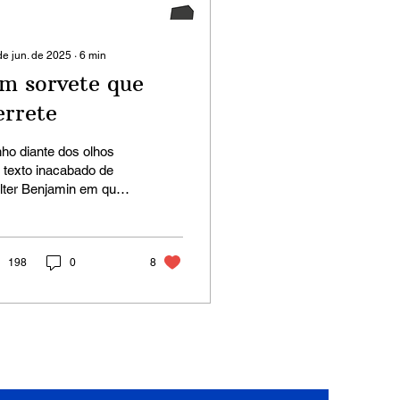
de jun. de 2025
∙
6
min
m sorvete que
errete
ho diante dos olhos
 texto inacabado de
lter Benjamin em que
 anota: “Formas – são
 forças que buscam
rnidade”. Quero...
198
0
8