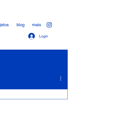
jetos
blog
mais
Login
Mais ações