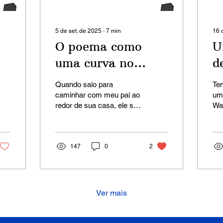
5 de set. de 2025
∙
7
min
16 
O poema como
U
uma curva no
d
espaço-tempo
Quando saio para
Ten
caminhar com meu pai ao
um
redor de sua casa, ele se
Wa
ocupa com questões de
ele
espaço-tempo. É ele
as
quem decide o quanto
ete
vamos...
147
0
2
Ver mais