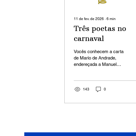
11 de fev. de 2026
∙
6
min
Três poetas no
carnaval
Vocês conhecem a carta
de Mario de Andrade,
endereçada a Manuel
Bandeira em fevereiro de
1923, em que ele fala
sobre o carnaval carioca:
“Meu Manuel...
143
0
Carnaval!... Perdi o trem,
perdi a vergonha, perdi a
energia... Perdi tudo.
Menos minha faculdade
de gozar, de delirar... Fui
ordinaríssimo. Além do
mais: uma aventura