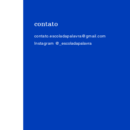
curiosíssima. Desculpa
contar-te toda esta
pornografia. Mas... Que
contato
delícia, Manuel, o
carnaval do Rio!” Mario
acabou dedicando a
contato.escoladapalavra@gmail.com
Bandeira os versos do
Instagram
@_escoladapalavra
poema “Carnaval
carioca”,...