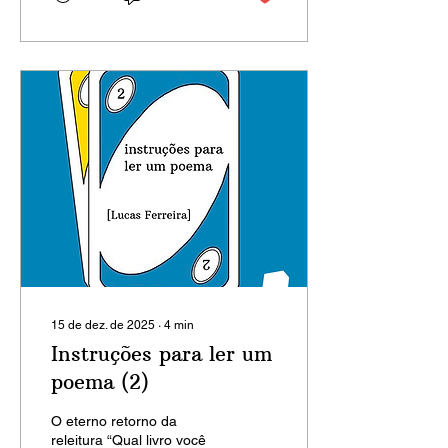
poema. A leitura, em geral,
fracassa diante do texto.”
Antoine Compagnon
Quando falamos do leitor
na verdade estamos
falando do arquileitor, uma
criatura abstrata e perfeita.
Para além da teoria da
leitura, existem os leitores,
essas criaturas reais e,
portanto, específicas, que
servem para designar a
mim e a você de...
15 de dez. de 2025
∙
4
min
Instruções para ler um
poema (2)
O eterno retorno da
releitura “Qual livro você