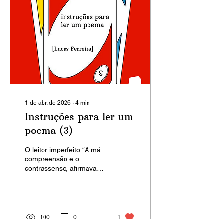
distantes, as que
colecionávamos na
infância e por lá ficaram,
como roupas que
perdemos. Para recriar no
laboratório do poema o
efeito experimentado pelos
turistas, Mabel...
1 de abr. de 2026
∙
4
min
Instruções para ler um
poema (3)
O leitor imperfeito “A má
compreensão e o
contrassenso, afirmava
Richards, não são
acidentes mas, ao
contrário, constituem o
normal e provável das
coisas na leitura de um
100
0
1