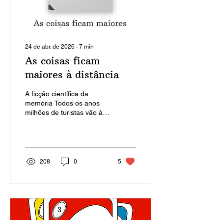
24 de abr. de 2026
∙
7
min
As coisas ficam
maiores à distância
A ficção científica da
memória Todos os anos
milhões de turistas vão à
Índia para visitar o Taj
Mahal e sempre narram a
mesma surpresa: o
monumento parece
crescer conforme nos
208
0
5
afastamos. Em Novos
amigos, Mabel lança mão
dos mesmos artifícios da
ilusão de ótica para tratar
o luto quando nos convida
a olhar para as pessoas